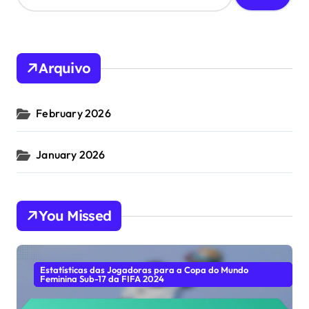
a
r
c
h
Arquivo
f
o
r
February 2026
:
January 2026
You Missed
Estatísticas das Jogadoras para a Copa do Mundo
Feminina Sub-17 da FIFA 2024