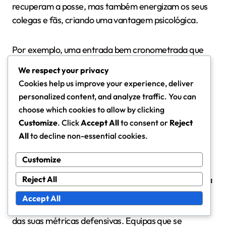
recuperam a posse, mas também energizam os seus
colegas e fãs, criando uma vantagem psicológica.
Por exemplo, uma entrada bem cronometrada que
leva a um contra-ataque pode apanhar a equipa
We respect your privacy
adversária desprevenida, resultando
Cookies help us improve your experience, deliver
frequentemente em oportunidades de golo. Esta
personalized content, and analyze traffic. You can
mudança de ímpeto pode ser crucial, especialmente
choose which cookies to allow by clicking
em jogos disputados.
Customize
. Click
Accept All
to consent or
Reject
All
to decline non-essential cookies.
Análise estatística das métricas
Customize
defensivas das equipas vencedoras
Reject All
A análise estatística das equipas vencedoras na Copa
do Mundo Feminina Sub-17 da FIFA revela que
Accept All
entradas bem-sucedidas são um componente chave
das suas métricas defensivas. Equipas que se